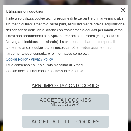
close
Utilizziamo i cookies
Il sito web utilizza cookie tecnici propri e di terze parti e di marketing o altri
strumenti di tracciamento di terze parti, esclusivamente previa acquisizione
del consenso dell'utente, anche con trasferimento dei dati personali verso
Regista, Franco CECCHI
Paesi non appartenenti allo Spazio Economico Europeo (SEE, ossia UE +
Norvegia, Liechtenstein, Islanda). La chiusura del banner comporta il
consenso ai soli cookie tecnici necessari. Se desideri approfondire
Invia
l'argomento puoi consultare le informative complete.
PRATOLIRICA ODV
Cookie Policy
-
Privacy Policy
Via Santa Trinita, 2 - PRATO (PO)
Il tuo consenso ha una durata massima di 6 mesi.
Cookie accettati nel consenso: nessun consenso
C.F 92010440482
Tel. 0574 611484 - Cell. 3939897044
APRI IMPOSTAZIONI COOKIES
pratolirica@virgilio.it - pratolirica@pec.it
ACCETTA I COOKIES
NECESSARI
Privacy Policy
-
Cookie Policy
ACCETTA TUTTI I COOKIES
Realizzazione siti web www.sitoper.it
GESTISCI IL TUO SITO